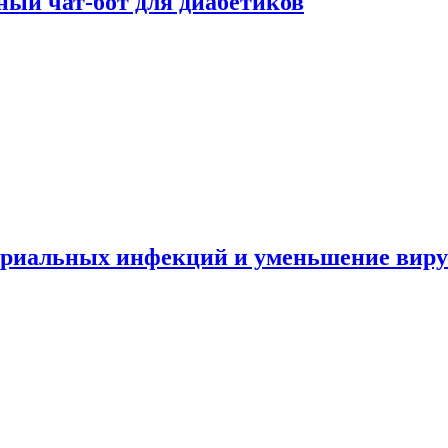
ный чат-бот для диабетиков
териальных инфекций и уменьшение вир