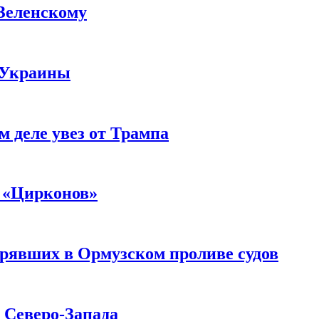
 Зеленскому
 Украины
м деле увез от Трампа
 «Цирконов»
трявших в Ормузском проливе судов
с Северо-Запада