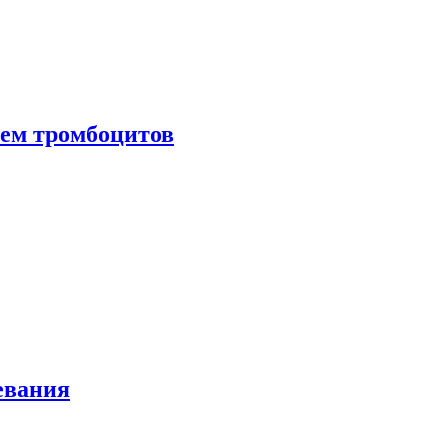
нем тромбоцитов
евания