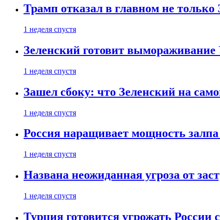
Трамп отказал в главном не только
1 неделя спустя
Зеленский готовит вымораживание
1 неделя спустя
Зашел сбоку: что Зеленский на само
1 неделя спустя
Россия наращивает мощность залпа
1 неделя спустя
Названа неожиданная угроза от зас
1 неделя спустя
Турция готовится угрожать России 