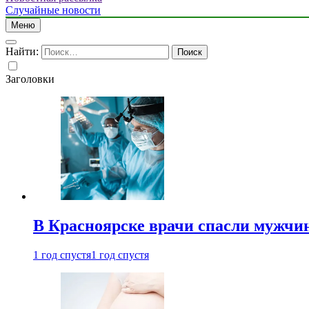
Случайные новости
Меню
Найти:
Заголовки
В Красноярске врачи спасли мужчи
1 год спустя
1 год спустя