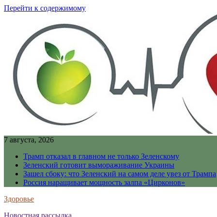
Перейти к содержимому
7 августа, 2026
Трамп отказал в главном не только Зеленскому
Зеленский готовит вымораживание Украины
Зашел сбоку: что Зеленский на самом деле увез от Трампа
Россия наращивает мощность залпа «Цирконов»
Здоровье
Новостная рассылка