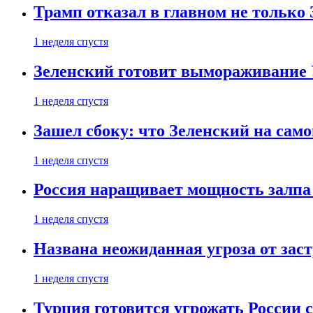
Трамп отказал в главном не только
1 неделя спустя
Зеленский готовит вымораживание
1 неделя спустя
Зашел сбоку: что Зеленский на само
1 неделя спустя
Россия наращивает мощность залпа
1 неделя спустя
Названа неожиданная угроза от зас
1 неделя спустя
Турция готовится угрожать России 