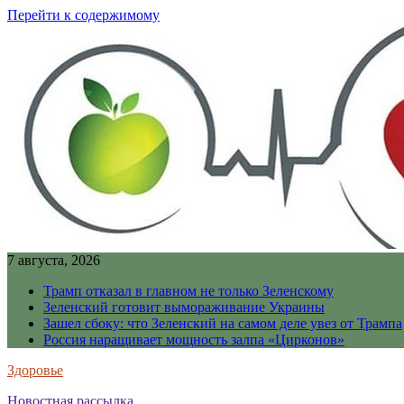
Перейти к содержимому
7 августа, 2026
Трамп отказал в главном не только Зеленскому
Зеленский готовит вымораживание Украины
Зашел сбоку: что Зеленский на самом деле увез от Трампа
Россия наращивает мощность залпа «Цирконов»
Здоровье
Новостная рассылка