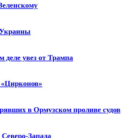
 Зеленскому
 Украины
м деле увез от Трампа
 «Цирконов»
трявших в Ормузском проливе судов
с Северо-Запада