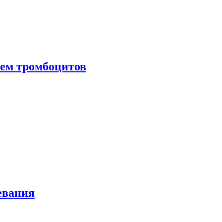
нем тромбоцитов
евания