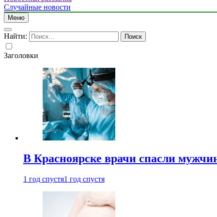
Случайные новости
Меню
Найти:
Заголовки
В Красноярске врачи спасли мужчи
1 год спустя
1 год спустя