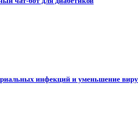
ный чат-бот для диабетиков
териальных инфекций и уменьшение вир