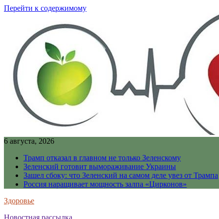
Перейти к содержимому
6 августа, 2026
Трамп отказал в главном не только Зеленскому
Зеленский готовит вымораживание Украины
Зашел сбоку: что Зеленский на самом деле увез от Трампа
Россия наращивает мощность залпа «Цирконов»
Здоровье
Новостная рассылка