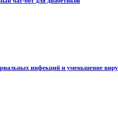
ный чат-бот для диабетиков
териальных инфекций и уменьшение вир