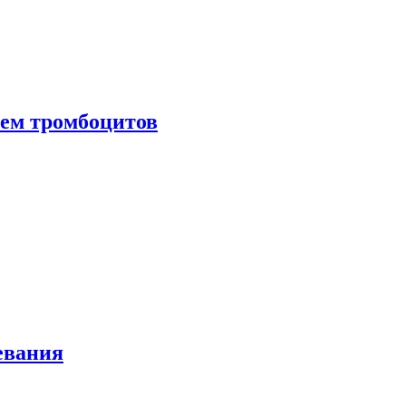
нем тромбоцитов
евания