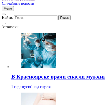
Случайные новости
Меню
Найти:
Заголовки
В Красноярске врачи спасли мужчи
1 год спустя
1 год спустя