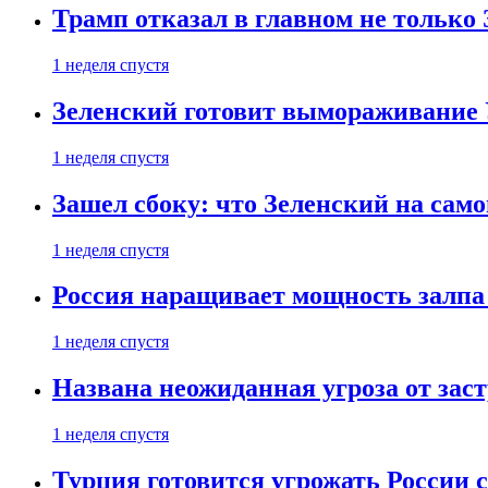
Трамп отказал в главном не только
1 неделя спустя
Зеленский готовит вымораживание
1 неделя спустя
Зашел сбоку: что Зеленский на само
1 неделя спустя
Россия наращивает мощность залпа
1 неделя спустя
Названа неожиданная угроза от зас
1 неделя спустя
Турция готовится угрожать России 