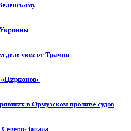
 Зеленскому
 Украины
м деле увез от Трампа
 «Цирконов»
трявших в Ормузском проливе судов
с Северо-Запада