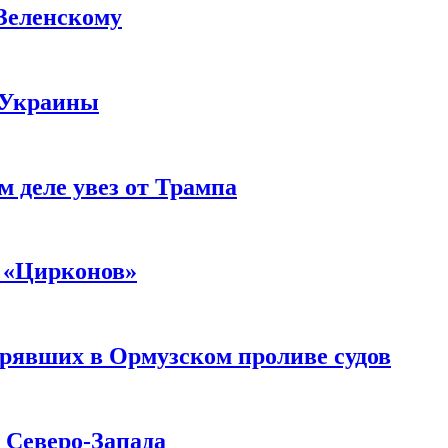
 Зеленскому
 Украины
м деле увез от Трампа
 «Цирконов»
трявших в Ормузском проливе судов
с Северо-Запада