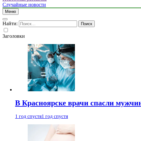
Случайные новости
Меню
Найти:
Заголовки
В Красноярске врачи спасли мужчи
1 год спустя
1 год спустя