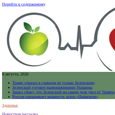
Перейти к содержимому
8 августа, 2026
Трамп отказал в главном не только Зеленскому
Зеленский готовит вымораживание Украины
Зашел сбоку: что Зеленский на самом деле увез от Трампа
Россия наращивает мощность залпа «Цирконов»
Здоровье
Новостная рассылка