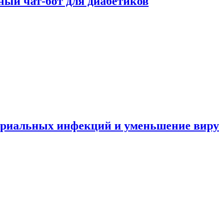
ный чат-бот для диабетиков
териальных инфекций и уменьшение вир