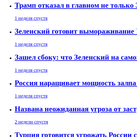
Трамп отказал в главном не только
1 неделя спустя
Зеленский готовит вымораживание
1 неделя спустя
Зашел сбоку: что Зеленский на само
1 неделя спустя
Россия наращивает мощность залпа
1 неделя спустя
Названа неожиданная угроза от зас
2 недели спустя
Турция готовится угрожать России 