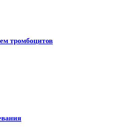
нем тромбоцитов
евания