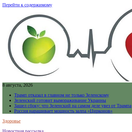
Перейти к содержимому
8 августа, 2026
Трамп отказал в главном не только Зеленскому
Зеленский готовит вымораживание Украины
Зашел сбоку: что Зеленский на самом деле увез от Трампа
Россия наращивает мощность залпа «Цирконов»
Здоровье
Новостная рассылка