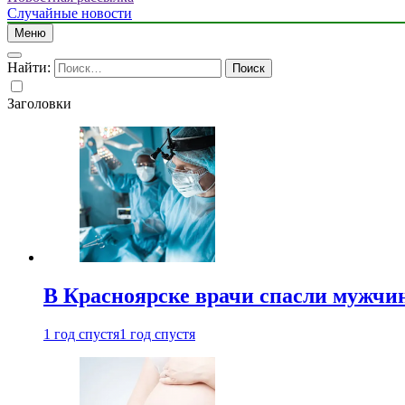
Случайные новости
Меню
Найти:
Заголовки
В Красноярске врачи спасли мужчи
1 год спустя
1 год спустя