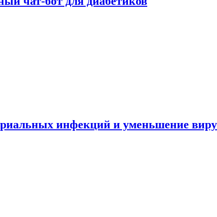
ный чат-бот для диабетиков
териальных инфекций и уменьшение вир