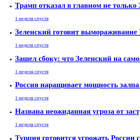
Трамп отказал в главном не только
1 неделя спустя
Зеленский готовит вымораживание
1 неделя спустя
Зашел сбоку: что Зеленский на само
1 неделя спустя
Россия наращивает мощность залпа
1 неделя спустя
Названа неожиданная угроза от зас
1 неделя спустя
Турция готовится угрожать России 