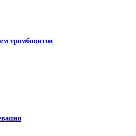
нем тромбоцитов
евания