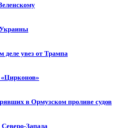
 Зеленскому
 Украины
м деле увез от Трампа
 «Цирконов»
трявших в Ормузском проливе судов
с Северо-Запада