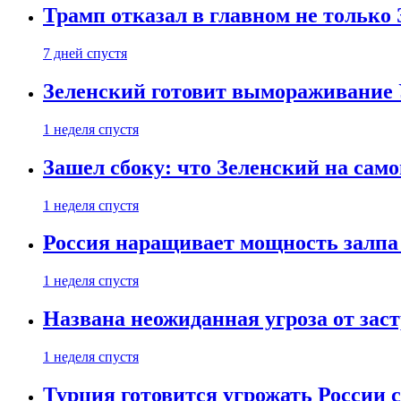
Трамп отказал в главном не только
7 дней спустя
Зеленский готовит вымораживание
1 неделя спустя
Зашел сбоку: что Зеленский на само
1 неделя спустя
Россия наращивает мощность залпа
1 неделя спустя
Названа неожиданная угроза от зас
1 неделя спустя
Турция готовится угрожать России 