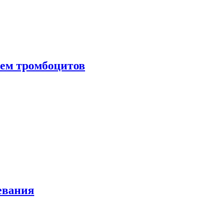
нем тромбоцитов
евания