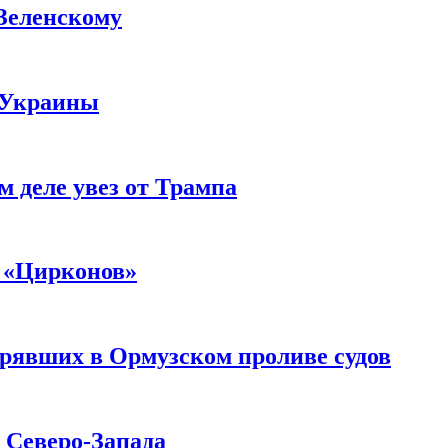
 Зеленскому
 Украины
м деле увез от Трампа
 «Цирконов»
трявших в Ормузском проливе судов
с Северо-Запада