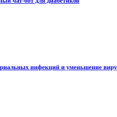
ный чат-бот для диабетиков
териальных инфекций и уменьшение вир