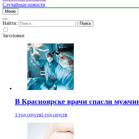
Случайные новости
Меню
Найти:
Заголовки
В Красноярске врачи спасли мужчи
1 год спустя
1 год спустя