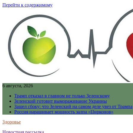
Перейти к содержимому
6 августа, 2026
Трамп отказал в главном не только Зеленскому
Зеленский готовит вымораживание Украины
Зашел сбоку: что Зеленский на самом деле увез от Трампа
Россия наращивает мощность залпа «Цирконов»
Здоровье
Новостная рассылка