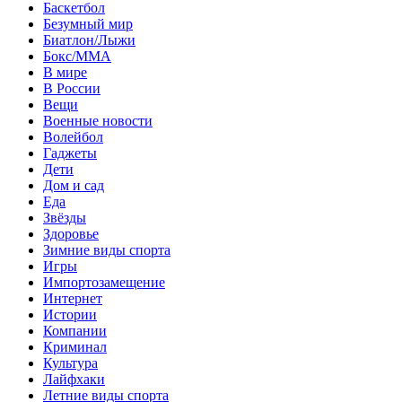
Баскетбол
Безумный мир
Биатлон/Лыжи
Бокс/MMA
В мире
В России
Вещи
Военные новости
Волейбол
Гаджеты
Дети
Дом и сад
Еда
Звёзды
Здоровье
Зимние виды спорта
Игры
Импортозамещение
Интернет
Истории
Компании
Криминал
Культура
Лайфхаки
Летние виды спорта