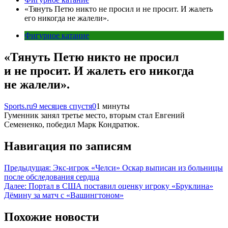
«Тянуть Петю никто не просил и не просит. И жалеть
его никогда не жалели».
Фигурное катание
«Тянуть Петю никто не просил
и не просит. И жалеть его никогда
не жалели».
Sports.ru
9 месяцев спустя
0
1 минуты
Гуменник занял третье место, вторым стал Евгений
Семененко, победил Марк Кондратюк.
Навигация по записям
Предыдущая:
Экс-игрок «Челси» Оскар выписан из больницы
после обследования сердца
Далее:
Портал в США поставил оценку игроку «Бруклина»
Дёмину за матч с «Вашингтоном»
Похожие новости