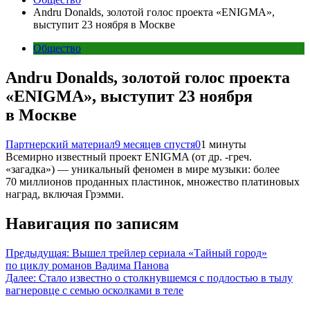
Andru Donalds, золотой голос проекта «ENIGMA»,
выступит 23 ноября в Москве
Общество
Andru Donalds, золотой голос проекта
«ENIGMA», выступит 23 ноября
в Москве
Партнерский материал
9 месяцев спустя
0
1 минуты
Всемирно известный проект ENIGMA (от др. -греч.
«загадка») — уникальный феномен в мире музыки: более
70 миллионов проданных пластинок, множество платиновых
наград, включая Грэмми.
Навигация по записям
Предыдущая:
Вышел трейлер сериала «Тайный город»
по циклу романов Вадима Панова
Далее:
Стало известно о столкнувшемся с подлостью в тылу
вагнеровце с семью осколками в теле