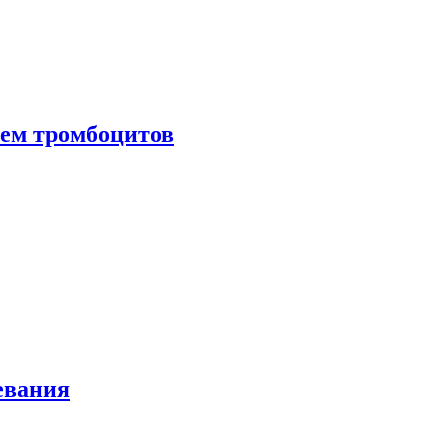
нем тромбоцитов
евания