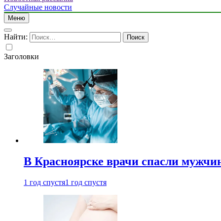
Случайные новости
Меню
Найти:
Заголовки
В Красноярске врачи спасли мужчи
1 год спустя
1 год спустя