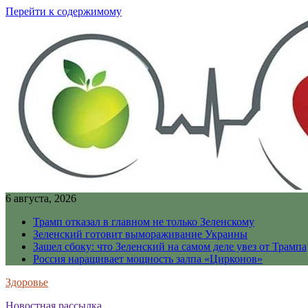
Перейти к содержимому
6 августа, 2026
Трамп отказал в главном не только Зеленскому
Зеленский готовит вымораживание Украины
Зашел сбоку: что Зеленский на самом деле увез от Трампа
Россия наращивает мощность залпа «Цирконов»
Здоровье
Новостная рассылка