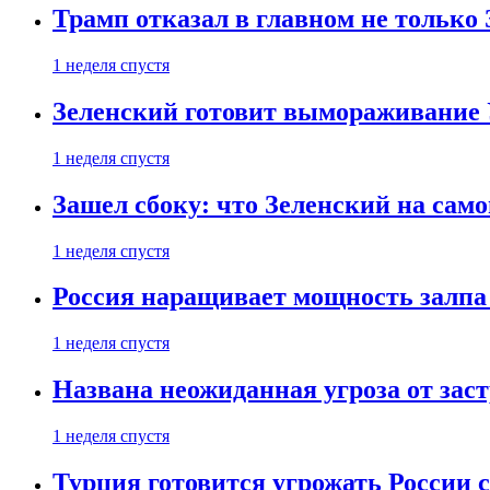
Трамп отказал в главном не только
1 неделя спустя
Зеленский готовит вымораживание
1 неделя спустя
Зашел сбоку: что Зеленский на само
1 неделя спустя
Россия наращивает мощность залпа
1 неделя спустя
Названа неожиданная угроза от зас
1 неделя спустя
Турция готовится угрожать России 