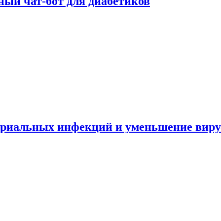
ный чат-бот для диабетиков
териальных инфекций и уменьшение вир