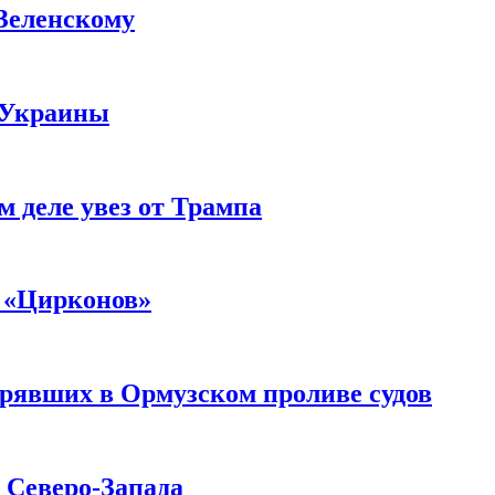
 Зеленскому
 Украины
м деле увез от Трампа
 «Цирконов»
трявших в Ормузском проливе судов
с Северо-Запада