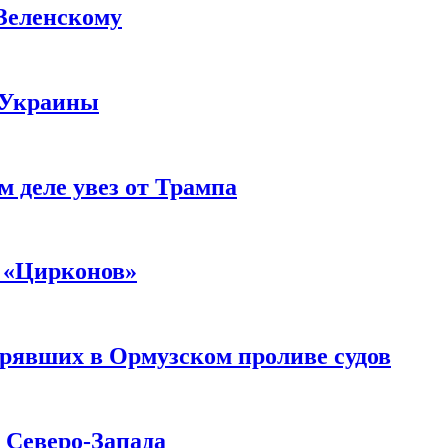
 Зеленскому
 Украины
м деле увез от Трампа
 «Цирконов»
трявших в Ормузском проливе судов
с Северо-Запада