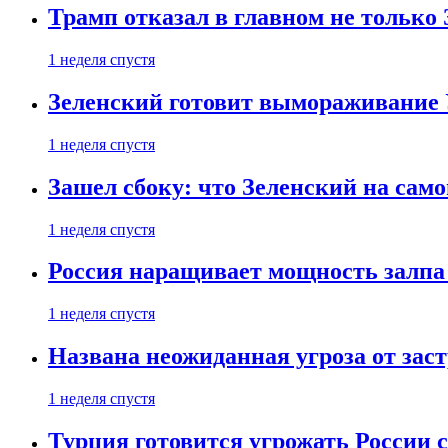
Трамп отказал в главном не только
1 неделя спустя
Зеленский готовит вымораживание
1 неделя спустя
Зашел сбоку: что Зеленский на само
1 неделя спустя
Россия наращивает мощность залпа
1 неделя спустя
Названа неожиданная угроза от зас
1 неделя спустя
Турция готовится угрожать России 