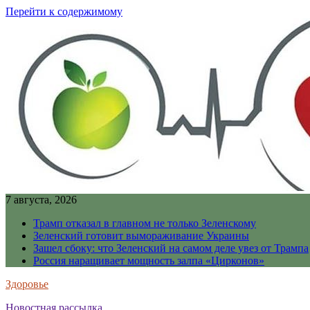
Перейти к содержимому
7 августа, 2026
Трамп отказал в главном не только Зеленскому
Зеленский готовит вымораживание Украины
Зашел сбоку: что Зеленский на самом деле увез от Трампа
Россия наращивает мощность залпа «Цирконов»
Здоровье
Новостная рассылка