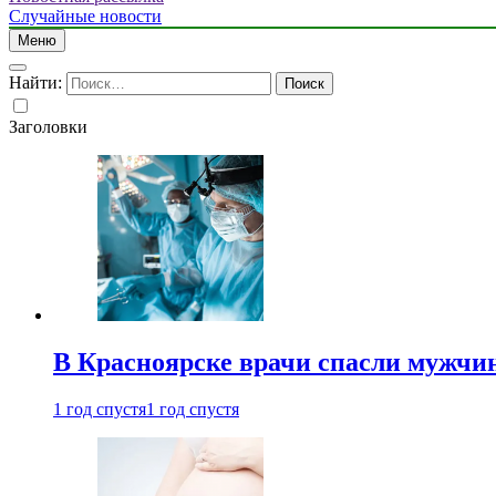
Случайные новости
Меню
Найти:
Заголовки
В Красноярске врачи спасли мужчи
1 год спустя
1 год спустя