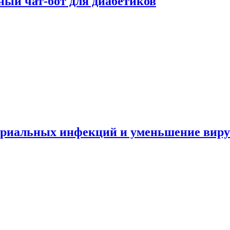
ный чат-бот для диабетиков
териальных инфекций и уменьшение вир