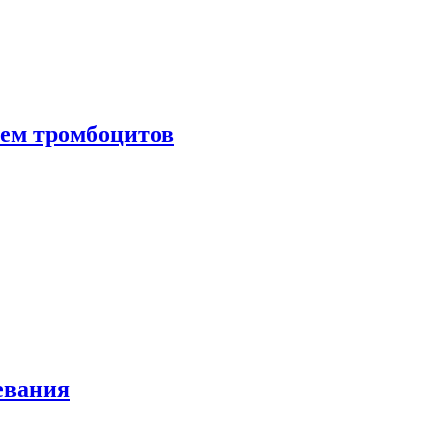
нем тромбоцитов
евания