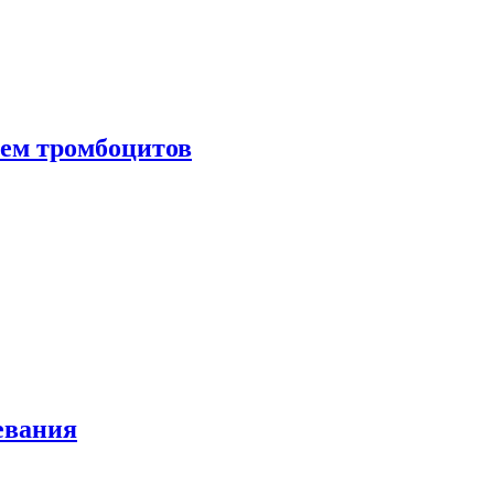
нем тромбоцитов
евания