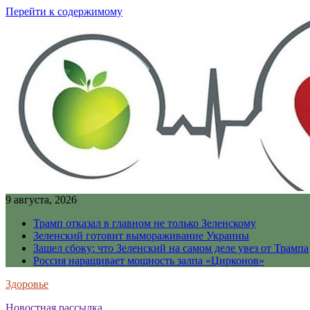
Перейти к содержимому
9 августа, 2026
Трамп отказал в главном не только Зеленскому
Зеленский готовит вымораживание Украины
Зашел сбоку: что Зеленский на самом деле увез от Трампа
Россия наращивает мощность залпа «Цирконов»
Здоровье
Новостная рассылка