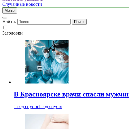
Случайные новости
Меню
Найти:
Заголовки
В Красноярске врачи спасли мужчи
1 год спустя
1 год спустя