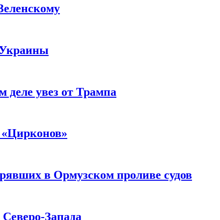
 Зеленскому
 Украины
м деле увез от Трампа
 «Цирконов»
трявших в Ормузском проливе судов
с Северо-Запада