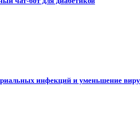
ный чат-бот для диабетиков
териальных инфекций и уменьшение вир