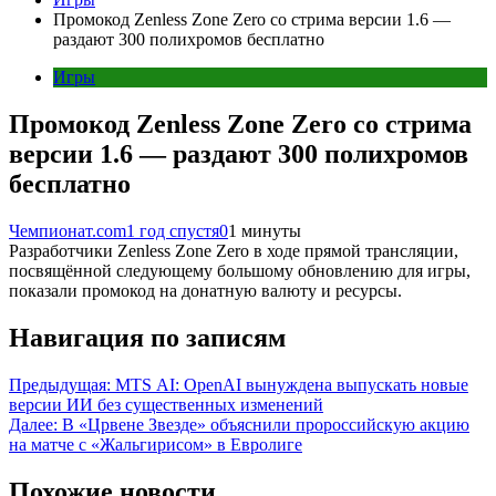
Промокод Zenless Zone Zero со стрима версии 1.6 —
раздают 300 полихромов бесплатно
Игры
Промокод Zenless Zone Zero со стрима
версии 1.6 — раздают 300 полихромов
бесплатно
Чемпионат.com
1 год спустя
0
1 минуты
Разработчики Zenless Zone Zero в ходе прямой трансляции,
посвящённой следующему большому обновлению для игры,
показали промокод на донатную валюту и ресурсы.
Навигация по записям
Предыдущая:
MTS AI: OpenAI вынуждена выпускать новые
версии ИИ без существенных изменений
Далее:
В «Црвене Звезде» объяснили пророссийскую акцию
на матче с «Жальгирисом» в Евролиге
Похожие новости