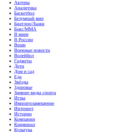
Актеры
Аналитика
Баскетбол
Безумный мир
Биатлон/Лыжи
Бокс/MMA
В мире
В России
Вещи
Военные новости
Волейбол
Гаджеты
Дети
Дом и сад
Еда
Звёзды
Здоровье
Зимние виды спорта
Игры
Импортозамещение
Интернет
Истории
Компании
Криминал
Культура