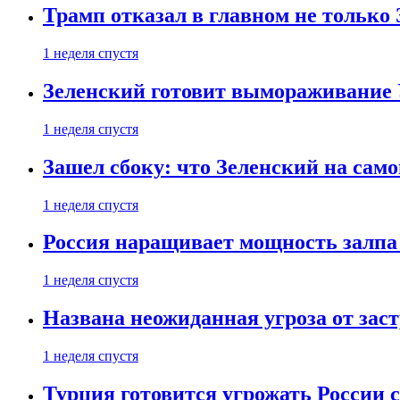
Трамп отказал в главном не только
1 неделя спустя
Зеленский готовит вымораживание
1 неделя спустя
Зашел сбоку: что Зеленский на само
1 неделя спустя
Россия наращивает мощность залпа
1 неделя спустя
Названа неожиданная угроза от зас
1 неделя спустя
Турция готовится угрожать России 