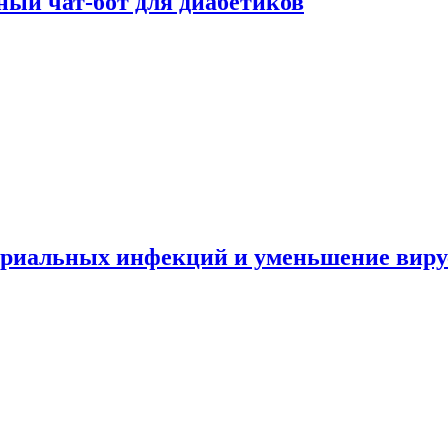
ный чат-бот для диабетиков
териальных инфекций и уменьшение вир