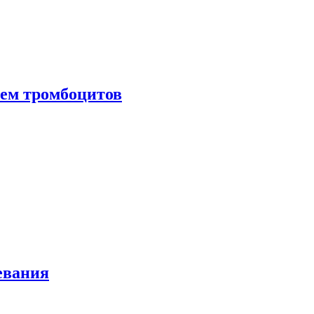
нем тромбоцитов
евания