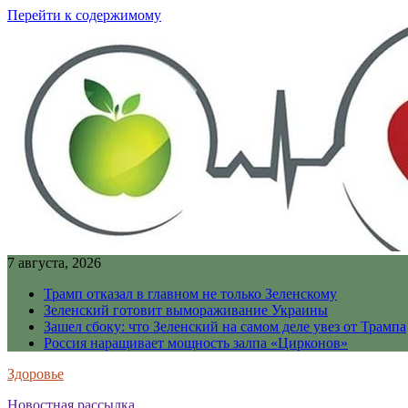
Перейти к содержимому
7 августа, 2026
Трамп отказал в главном не только Зеленскому
Зеленский готовит вымораживание Украины
Зашел сбоку: что Зеленский на самом деле увез от Трампа
Россия наращивает мощность залпа «Цирконов»
Здоровье
Новостная рассылка