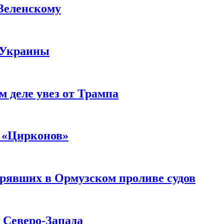
 Зеленскому
 Украины
м деле увез от Трампа
 «Цирконов»
трявших в Ормузском проливе судов
с Северо-Запада