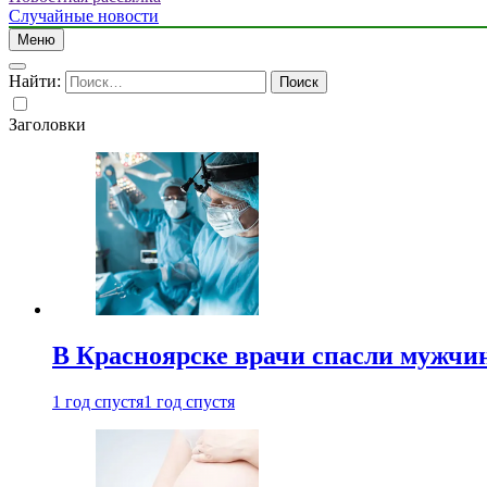
Случайные новости
Меню
Найти:
Заголовки
В Красноярске врачи спасли мужчи
1 год спустя
1 год спустя