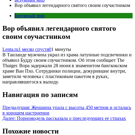
Вор объявил легендарного святого своим соучастником
Безумный мир
Вор объявил легендарного святого
своим соучастником
Lenta.ru
1 месяц спустя
0
1 минуты
В Таиланде мужчина украл из храма латунные подсвечники и
объявил Будду своим соучастником. Об этом сообщает The
Thaiger. Вора задержали 28 июня в знаменитом бангкокском
храме Ван Пхо. Сотрудники полиции, дежурившие внутри,
заметили человека с пластиковым пакетом в руках,
направлявшегося к выходу.
Навигация по записям
Предыдущая:
Женщина упала с высоты 450 метров и осталась
в хорошем настроении
Далее:
Порномодель рассказала о преследующих ее страхах
Похожие новости