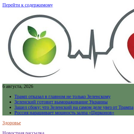
Перейти к содержимому
6 августа, 2026
Трамп отказал в главном не только Зеленскому
Зеленский готовит вымораживание Украины
Зашел сбоку: что Зеленский на самом деле увез от Трампа
Россия наращивает мощность залпа «Цирконов»
Здоровье
Новостная рассылка