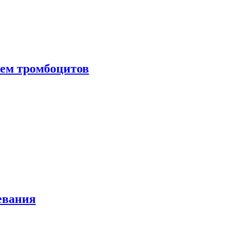
нем тромбоцитов
евания