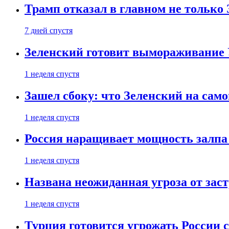
Трамп отказал в главном не только
7 дней спустя
Зеленский готовит вымораживание
1 неделя спустя
Зашел сбоку: что Зеленский на само
1 неделя спустя
Россия наращивает мощность залпа
1 неделя спустя
Названа неожиданная угроза от зас
1 неделя спустя
Турция готовится угрожать России 