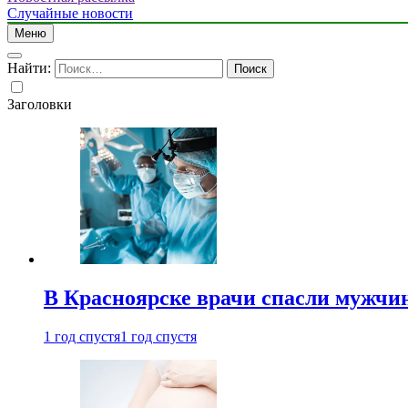
Случайные новости
Меню
Найти:
Заголовки
В Красноярске врачи спасли мужчи
1 год спустя
1 год спустя