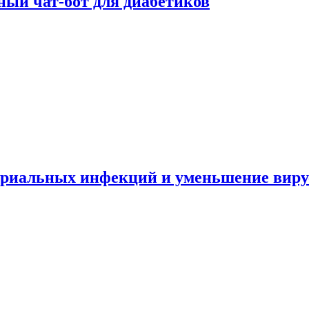
ный чат-бот для диабетиков
териальных инфекций и уменьшение вир