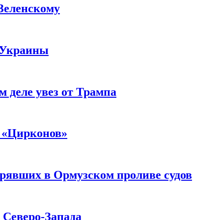
 Зеленскому
 Украины
м деле увез от Трампа
 «Цирконов»
трявших в Ормузском проливе судов
с Северо-Запада