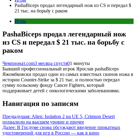
PashaBiceps продал легендарный нож из CS и передал $
21 тыс. на борьбу с раком
Игры
PashaBiceps продал легендарный нож
из CS и передал $ 21 тыс. на борьбу с
раком
Чемпионат.com
3 месяца спустя
0
1 минуты
Бывший профессиональный игрок Ярослав pashaBiceps
Яжомбковски продал один из самых известных скинов ножа в
истории Counter-Strike за $ 21 тыс. и полностью передал
сумму польскому фонду Cancer Fighters, который
поддерживает детей с онкологическими заболеваниями.
Навигация по записям
Предыдущая:
Alien: Isolation 2 на UE 5, Crimson Desert
похвалили на высшем уровне и прочее
Далее:
В Госдуме снова обсуждают введение прокатных
удостоверений для игр в России — как в кино