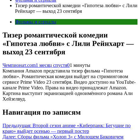
Тизер романтической комедии «Гипотеза любви» с Лили
Рейнхарт — выход 23 сентября
Фильмы и сериалы
Тизер романтической комедии
«Гипотеза любви» с Лили Рейнхарт —
выход 23 сентября
Чемпионат.com
1 месяц спустя
0
1 минуты
Компания Amazon представила тизер фильма «Гипотеза
любви». Романтическая комедия выйдет на стриминговом
сервисе Prime Video 23 сентября. Видео доступно на YouTube-
канале Prime Video. Права на видео принадлежат Amazon.
Картина выступит экранизацией одноимённого романа Али
Хейзелвуд.
Навигация по записям
Предыдущая:
Второй сезон аниме «Киберпанк: Бегущие по
краю» выйдет осенью — первый постер
Далее:
Сборы фильма «Холоп 3» с Милошем Биковичем