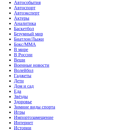
Автособытия
Автоспорт
Автоэксперт
Актеры
Аналитика
Баскетбол
Безумный мир
Биатлон/Лыжи
Бокс/MMA
В мире
В России
Вещи
Военные новости
Волейбол
Гаджеты
Дети
Дом и сад
Еда
Звёзды
Здоровье
Зимние виды спорта
Игры
Импортозамещение
Интернет
Истории