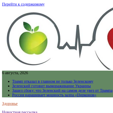
Перейти к содержимому
6 августа, 2026
Трамп отказал в главном не только Зеленскому
Зеленский готовит вымораживание Украины
Зашел сбоку: что Зеленский на самом деле увез от Трампа
Россия наращивает мощность залпа «Цирконов»
Здоровье
Новостная рассылка