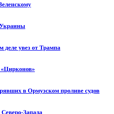
 Зеленскому
 Украины
м деле увез от Трампа
 «Цирконов»
трявших в Ормузском проливе судов
с Северо-Запада