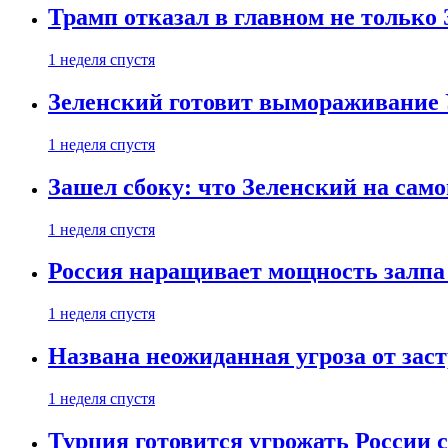
Трамп отказал в главном не только
1 неделя спустя
Зеленский готовит вымораживание
1 неделя спустя
Зашел сбоку: что Зеленский на само
1 неделя спустя
Россия наращивает мощность залпа
1 неделя спустя
Названа неожиданная угроза от зас
1 неделя спустя
Турция готовится угрожать России 