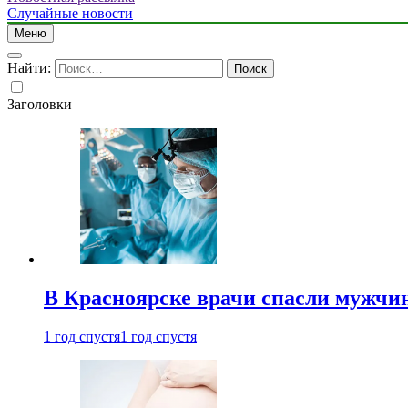
Случайные новости
Меню
Найти:
Заголовки
В Красноярске врачи спасли мужчи
1 год спустя
1 год спустя