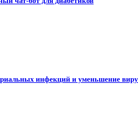
ный чат-бот для диабетиков
териальных инфекций и уменьшение вир