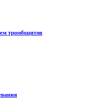
нем тромбоцитов
евания